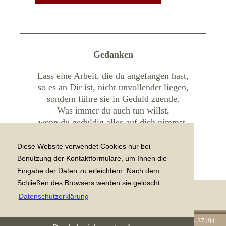
Gedanken
Lass eine Arbeit, die du angefangen hast,
so es an Dir ist, nicht unvollendet liegen,
sondern führe sie in Geduld zuende.
Was immer du auch tun willst,
wenn du geduldig alles auf dich nimmst,
wird Gott dir helfen bei all deinem Tun.
Diese Website verwendet Cookies nur bei
nach Antonius dem Großen
Benutzung der Kontaktformulare, um Ihnen die
Eingabe der Daten zu erleichtern. Nach dem
Schließen des Browsers werden sie gelöscht.
Datenschutzerklärung
2026 © Klosterkirche Lippoldsberg, 34399 Wesertal (ehemals 37194