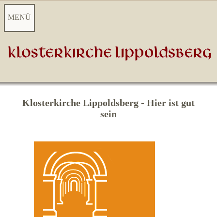
MENÜ
S
tartseite
Aktuelles
Videoarchiv
Klosterkirche Lippoldsberg - Hier ist gut
sein
Kontakt
Touristisches Highlight
Kulturelles Zentrum
Gemeindeleben