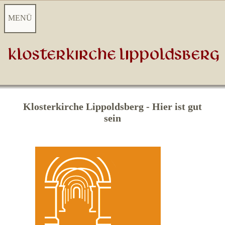
MENÜ
S
tartseite
Aktuelles
Videoarchiv
Klosterkirche Lippoldsberg - Hier ist gut
sein
Kontakt
Touristisches Highlight
Kulturelles Zentrum
Gemeindeleben