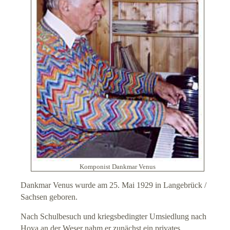
Seelsorge / Diakonie
Bauhütte (extern)
Gebetskapelle
Taufe
Konfirmation
Trauung
Komponist Dankmar Venus
Beerdigung
Dankmar Venus wurde am 25. Mai 1929 in Langebrück /
Sachsen geboren.
Impressum
Nach Schulbesuch und kriegsbedingter Umsiedlung nach
Datenschutz
Hoya an der Weser nahm er zunächst ein privates