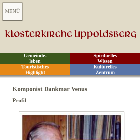
MENÜ
Startseite
Aktuelles
Gemeinde-
Spirituelles
leben
Wissen
Videoarchiv
Touristisches
Kulturelles
Highlight
Zentrum
Kontakt
Komponist Dankmar Venus
M
enschen in der Kirche
Profil
Förderverein e. V.
Gemeindekonzeption