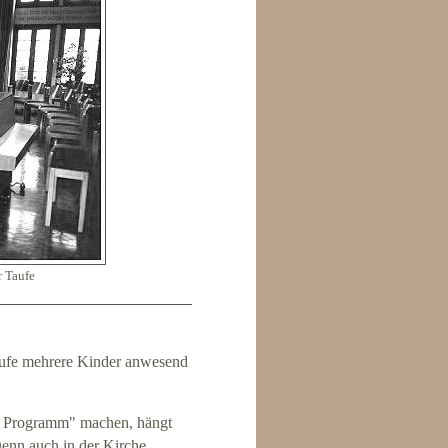
r Taufe
 Taufe mehrere Kinder anwesend
es Programm" machen, hängt
Denn auch in der Kirche