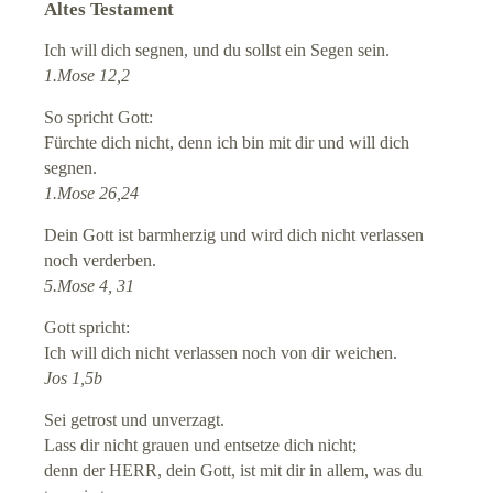
Altes Testament
Seelsorge / Diakonie
Ich will dich segnen, und du sollst ein Segen sein.
1.Mose 12,2
Bauhütte (extern)
So spricht Gott:
Gebetskapelle
Fürchte dich nicht, denn ich bin mit dir und will dich
segnen.
T
aufe
1.Mose 26,24
Dein Gott ist barmherzig und wird dich nicht verlassen
Konfirmation
noch verderben.
5.Mose 4, 31
Trauung
Gott spricht:
Ich will dich nicht verlassen noch von dir weichen.
Beerdigung
Jos 1,5b
Sei getrost und unverzagt.
Impressum
Lass dir nicht grauen und entsetze dich nicht;
denn der HERR, dein Gott, ist mit dir in allem, was du
Datenschutz