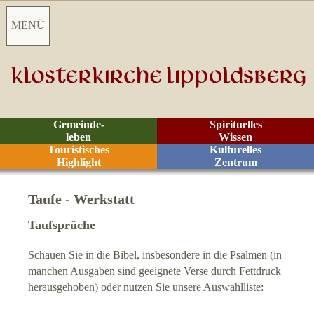
MENÜ
Startseite
Aktuelles
Gemeinde-
Spirituelles
leben
Wissen
Videoarchiv
Touristisches
Kulturelles
Highlight
Zentrum
Kontakt
Taufe - Werkstatt
Menschen in der Kirche
Taufsprüche
Schauen Sie in die Bibel, insbesondere in die Psalmen (in
Förderverein e. V.
manchen Ausgaben sind geeignete Verse durch Fettdruck
herausgehoben) oder nutzen Sie unsere Auswahlliste:
Gemeindekonzeption