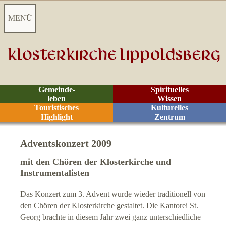
MENÜ
Startseite
Aktuelles
Gemeinde-
Spirituelles
leben
Wissen
Videoarchiv
Touristisches
Kulturelles
Highlight
Zentrum
Kontakt
Adventskonzert 2009
Jahresprogramm
mit den Chören der Klosterkirche und
Instrumentalisten
V
eranstaltungsarchiv
Das Konzert zum 3. Advent wurde wieder traditionell von
den Chören der Klosterkirche gestaltet. Die Kantorei St.
Kantorat
Georg brachte in diesem Jahr zwei ganz unterschiedliche