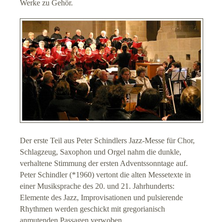
Werke zu Gehör.
Kantorei
Posaunenchor
Kinderchor / Jugendchor
Klangstelen, Orgel & Co
Theater und Kirche
Märchen und Kirche
Der erste Teil aus Peter Schindlers Jazz-Messe für Chor,
Schlagzeug, Saxophon und Orgel nahm die dunkle,
Sommerkino
verhaltene Stimmung der ersten Adventssonntage auf.
Peter Schindler (*1960) vertont die alten Messetexte in
einer Musiksprache des 20. und 21. Jahrhunderts:
Information für Musiker
Elemente des Jazz, Improvisationen und pulsierende
Rhythmen werden geschickt mit gregorianisch
Impressum
anmutenden Passagen verwoben.