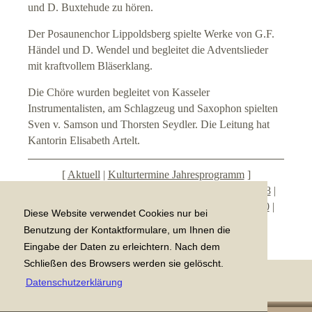
und D. Buxtehude zu hören.
Der Posaunenchor Lippoldsberg spielte Werke von G.F.
Händel und D. Wendel und begleitet die Adventslieder
mit kraftvollem Bläserklang.
Die Chöre wurden begleitet von Kasseler
Instrumentalisten, am Schlagzeug und Saxophon spielten
Sven v. Samson und Thorsten Seydler. Die Leitung hat
Kantorin Elisabeth Artelt.
[
Aktuell
|
Kulturtermine Jahresprogramm
]
[
Archiv 2023/2022
|
Archiv 2021/2020
|
2019
|
2018
|
2017
|
2016
|
2015
|
2014
|
2013
|
2012
|
2011
|
2010
|
Diese Website verwendet Cookies nur bei
2009
|
2008
|
2007
|
2006
|
2005
|
2004
]
Benutzung der Kontaktformulare, um Ihnen die
Eingabe der Daten zu erleichtern. Nach dem
Schließen des Browsers werden sie gelöscht.
Datenschutzerklärung