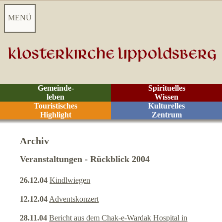
MENÜ
Startseite
Aktuelles
Gemeinde-
Spirituelles
leben
Wissen
Videoarchiv
Touristisches
Kulturelles
Highlight
Zentrum
Kontakt
Archiv
Jahresprogramm
Veranstaltungen - Rückblick 2004
V
26.12.04
Kindlwiegen
eranstaltungsarchiv
12.12.04
Adventskonzert
Kantorat
28.11.04
Bericht aus dem Chak-e-Wardak Hospital in