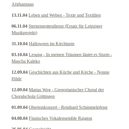
Afghanistan
Kantorei
13.11.04
Leben und Weben - Texte und Textilien
Posaunenchor
06.11.04
Sternengottesdienst (Ersatz für Leipziger
Musikprojekt)
Kinderchor / Jugendchor
31.10.04
Halloween im Kirchturm
Klangstelen, Orgel & Co
03.10.04
Lesung - In meinen Träumen läutet es Sturm -
Mascha Kaleko
Theater und Kirche
12.09.04
Geschichten aus Küche und Kirche - Nonne
Hilde
Märchen und Kirche
12.09.04
Marias Weg - Gregorianischer Choral der
Sommerkino
Choralschola Göttingen
01.09.04
Obertonkonzert - Reinhard Schimmelpfeng
Information für Musiker
04.08.04
Finnisches Vokalensemble Rajaton
Impressum