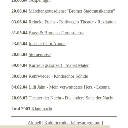
26.06.04
Gospelnight
20.06.04
Märchengottesdienst "Bremer Stadtmusikanten"
Datenschutz
03.06.04
Reineke Fuchs - Rollwagen Theater - Rezitation
Suche
31.05.04
Brass & Brunch - Gottesdienst
Links
23.05.04
Irischer Chor Anúna
20.05.04
Sternenreise
09.04.04
Karfreitagskonzert - Stabat Mater
30.03.04
Kehrwieder - Kinderchor Söhlde
04.02.04
Lilli Jahn - Mein verwundetes Herz - Lesung
28.06.03
Theater der Nacht - Die andere Seite der Nacht
Juni 2003
Klangnacht
[
Aktuell
|
Kulturtermine Jahresprogramm
]