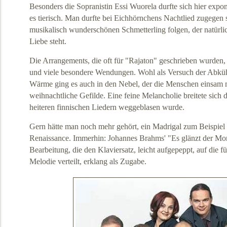
Besonders die Sopranistin Essi Wuorela durfte sich hier exp
es tierisch. Man durfte bei Eichhörnchens Nachtlied zugegen 
musikalisch wunderschönen Schmetterling folgen, der natürlich 
Liebe steht.
Die Arrangements, die oft für "Rajaton" geschrieben wurden, u
und viele besondere Wendungen. Wohl als Versuch der Abkü
Wärme ging es auch in den Nebel, der die Menschen einsam m
weihnachtliche Gefilde. Eine feine Melancholie breitete sich 
heiteren finnischen Liedern weggeblasen wurde.
Gern hätte man noch mehr gehört, ein Madrigal zum Beispiel 
Renaissance. Immerhin: Johannes Brahms' "Es glänzt der Mond
Bearbeitung, die den Klaviersatz, leicht aufgepeppt, auf die 
Melodie verteilt, erklang als Zugabe.