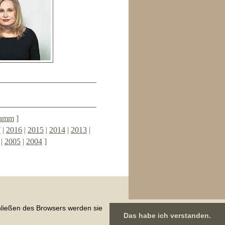
ramm
]
7
|
2016
|
2015
|
2014
|
2013
|
|
2005
|
2004
]
hließen des Browsers werden sie
rg, 34399 Wesertal (ehemals 37194 Wahlsburg)
Das habe ich verstanden.
Impressum
|
Datenschutz
|
Sitemap
|
Top
|
Menü