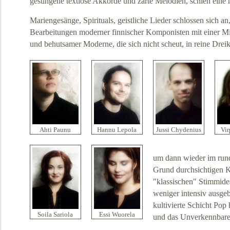
gesungene textlose Akkorde und zarte Melodien, schien eine 
Mariengesänge, Spirituals, geistliche Lieder schlossen sich an
Bearbeitungen moderner finnischer Komponisten mit einer M
und behutsamer Moderne, die sich nicht scheut, in reine Drei
Ahti Paunu
Hannu Lepola
Jussi Chydenius
Vir
um dann wieder im run
Grund durchsichtigen 
"klassischen" Stimmidea
weniger intensiv ausge
kultivierte Schicht Pop
Soila Sariola
Essi Wuorela
und das Unverkennbare