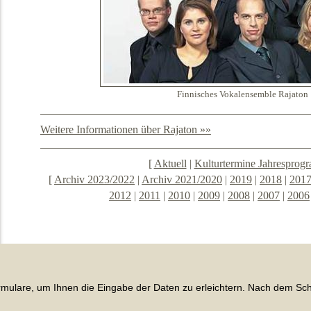
Finnisches Vokalensemble Rajaton
Weitere Informationen über Rajaton »»
[
Aktuell
|
Kulturtermine Jahresprog
[
Archiv 2023/2022
|
Archiv 2021/2020
|
2019
|
2018
|
201
2012
|
2011
|
2010
|
2009
|
2008
|
2007
|
2006
rmulare, um Ihnen die Eingabe der Daten zu erleichtern. Nach dem Sc
2026 © Klosterkirche Lippoldsbe