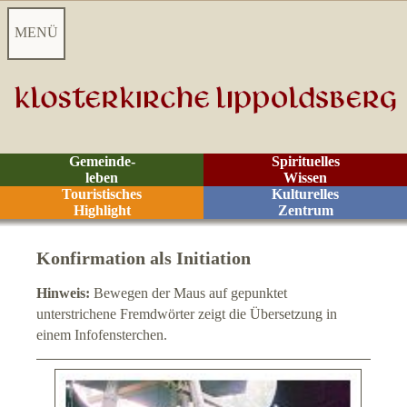
MENÜ
Startseite
Aktuelles
Gemeinde-
Spirituelles
leben
Wissen
Videoarchiv
Touristisches
Kulturelles
Highlight
Zentrum
Kontakt
Konfirmation als Initiation
Zeiten
Hinweis:
Bewegen der Maus auf gepunktet
unterstrichene Fremdwörter zeigt die Übersetzung in
Räume
einem Infofensterchen.
R
ituale