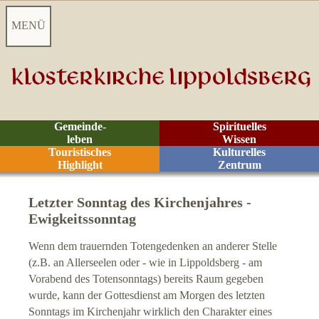
MENÜ
Startseite
Aktuelles
Gemeinde-
Spirituelles
leben
Wissen
Videoarchiv
Touristisches
Kulturelles
Highlight
Zentrum
Kontakt
Letzter Sonntag des Kirchenjahres -
Ewigkeitssonntag
Z
eiten
Wenn dem trauernden Totengedenken an anderer Stelle
Räume
(z.B. an Allerseelen oder - wie in Lippoldsberg - am
Vorabend des Totensonntags) bereits Raum gegeben
wurde, kann der Gottesdienst am Morgen des letzten
Rituale
Sonntags im Kirchenjahr wirklich den Charakter eines