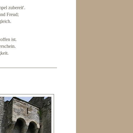
pel zubereit'.
und Freud;
leich.
ffen ist.
erschein.
keit.