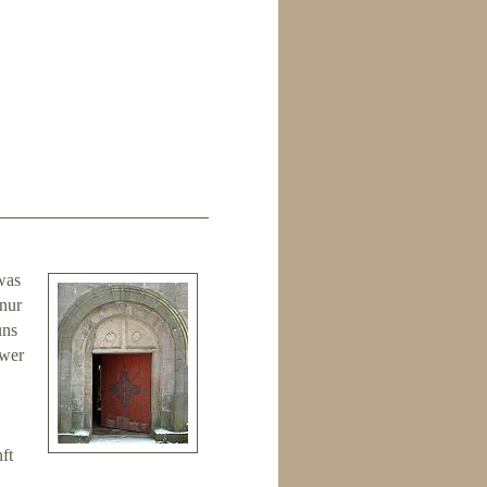
was
 nur
uns
hwer
ft