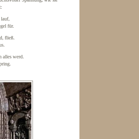
:
lauf,
el für.
, fließ.
us.
n alles werd.
pring.