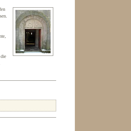
fen
sen.
hte,
 die
n