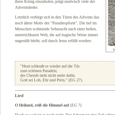
ihren König einzuholen, prägt motivisch viele der
Adventslieder.
Letztlich verbirgt sich in den Türen des Advents das
noch ältere Motiv der "Paradiespforte". Die tief im
Menschen wohnende Sehnsucht nach einer heilen,
unerreichbaren Welt, die auf tragische Weise immer
ungestillt bleibt, soll durch Jesus erfüllt werden:
M
"Heut schleußt er wieder auf die Tür
zum schönen Paradeis;
der Cherub steht nicht mehr dafür.
Gott sei Lob, Ehr und Preis." (EG 27).
Lied
O Heiland, reiß die Himmel auf
(EG 7)
Doch so weit ist es noch nicht. Der Advent ist eine Zeit sehn