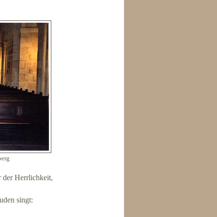
berg
 der Herrlichkeit,
uden singt: