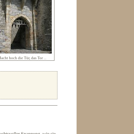
acht hoch die Tür, das Tor ...
suchtsvoller Spannung, wie sie