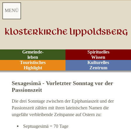
MENÜ
Startseite
Aktuelles
Gemeinde-
Spirituelles
leben
Wissen
Videoarchiv
Touristisches
Kulturelles
Highlight
Zentrum
Kontakt
Sexagesimä - Vorletzter Sonntag vor der
Passionszeit
Z
eiten
Die drei Sonntage zwischen der Epiphaniaszeit und der
Räume
Passionszeit zählen mit ihren lateinischen Namen die
ungefähr verbleibende Zeitspanne auf Ostern zu:
Rituale
Septuagesimä = 70 Tage