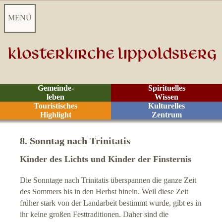
MENÜ
Startseite
Aktuelles
Gemeinde-
Spirituelles
leben
Wissen
Videoarchiv
Touristisches
Kulturelles
Highlight
Zentrum
Kontakt
8. Sonntag nach Trinitatis
Z
eiten
Kinder des Lichts und Kinder der Finsternis
Die Sonntage nach Trinitatis überspannen die ganze Zeit
Räume
des Sommers bis in den Herbst hinein. Weil diese Zeit
früher stark von der Landarbeit bestimmt wurde, gibt es in
Rituale
ihr keine großen Festtraditionen. Daher sind die