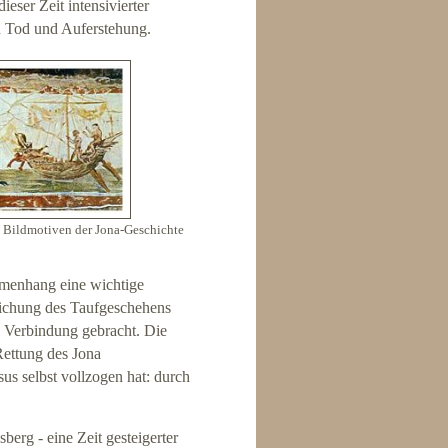
ieser Zeit intensivierter
n Tod und Auferstehung.
n Bildmotiven der Jona-Geschichte
mmenhang eine wichtige
lichung des Taufgeschehens
n Verbindung gebracht. Die
Rettung des Jona
sus selbst vollzogen hat: durch
berg - eine Zeit gesteigerter