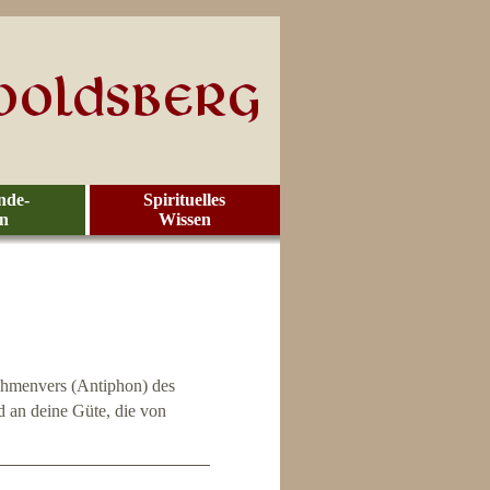
nde-
Spirituelles
en
Wissen
ahmenvers (Antiphon) des
 an deine Güte, die von