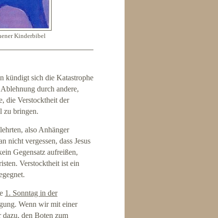
hener Kinderbibel
en kündigt sich die Katastrophe
r Ablehnung durch andere,
, die Verstocktheit der
l zu bringen.
lehrten, also Anhänger
n nicht vergessen, dass Jesus
h kein Gegensatz aufreißen,
ten. Verstocktheit ist ein
egegnet.
he
1. Sonntag in der
ngung. Wenn wir mit einer
r dazu, den Boten zum