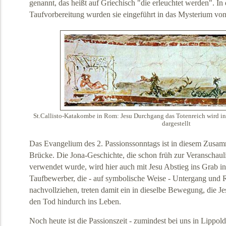
genannt, das heißt auf Griechisch "die erleuchtet werden". In d
Taufvorbereitung wurden sie eingeführt in das Mysterium vo
St.Callisto-Katakombe in Rom: Jesu Durchgang das Totenreich wird i
dargestellt
Das Evangelium des 2. Passionssonntags ist in diesem Zusa
Brücke. Die Jona-Geschichte, die schon früh zur Veranschau
verwendet wurde, wird hier auch mit Jesu Abstieg ins Grab i
Taufbewerber, die - auf symbolische Weise - Untergang und 
nachvollziehen, treten damit ein in dieselbe Bewegung, die Je
den Tod hindurch ins Leben.
Noch heute ist die Passionszeit - zumindest bei uns in Lippolds