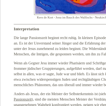
Kees de Kort - Jona im Bauch des Walfischs - Neukirc
Interpretation
Die lange Passionszeit beginnt recht ruhig. In kleinen Episod
an. Es ist der Unverstand seiner Jünger und die Erfahrung de
unter der Jesus zunehmend zu leiden beginnt. Die Widerstände
Menschen, die Intrigen, die gesponnen werden, um ihn zu Fal
Wenn als Gegner Jesu immer wieder Pharisäern und Schriftge
frommer jüdischer Gruppierungen, aufgeführt werden, darf ma
selbst in allen, was er sagte, Jude war und blieb. Es lässt sic
etwa zwischen widerspenstigen Juden und rechtgläubigen Chris
menschliches Phänomen, das uns überall und immer wieder b
Anders als Jesus, der ein Meister der Selbsterkenntnis ist (sie
Passionszeit
), sind die meisten Menschen Meister der Verdrä
unangenehmen Wahrheit konfrontiert werden, neigen wir ehe