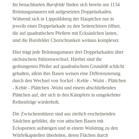
Im benachbarten
Bursfelde
finden sich bereits um 1134
Hörführer
Brüstungsmauern mit aufgesetzten Doppelarkaden.
Während sich in Lippoldsberg der Hauptchor nur in
Führungen
jeweils einer Doppelarkade zu den Seitenchören öffnet,
die auf quadratischen Pfeilern mit Ecksäulchen lasten,
Geschichte der Kirche
sind die Bursfelder Chorschranken weitaus komplexer.
Hier trägt jede Brüstungsmauer drei Doppelarkaden über
Evangeliar
sächsischem Stützenwechsel. Hierbei sind die
gedrungenen Pfeiler auf quadratischem Grundriß schlicht
B
augeschichte
gehalten, allein ihre Basen weisen eine Differenzierung
durch den Wechsel von Sockel - Kehle - Wulst - Plättchen
Herberge (extern)
- Kehle - Plättchen -Wulst und einem abschließenden
Plättchen auf, der sich in den Kämpfern in umgekehrter
Weitere Unterkünfte
Reihenfolge wiederholt.
Die Zwischenstützen sind aus zierlich erscheinenden
Touristisches Umland
Säulchen gebildet, die von attischen Basen mit
Eckspornen aufsteigen und in einem Wulstring zu den
Historisches Weserbergland
Würfelkapitellen überleiten, deren Flächen durch