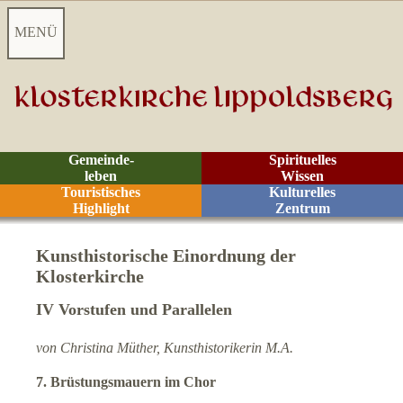
MENÜ
Startseite
Aktuelles
Gemeinde-
Spirituelles
leben
Wissen
Videoarchiv
Touristisches
Kulturelles
Highlight
Zentrum
Kontakt
Kunsthistorische Einordnung der
Klosterkirche
Besucher-Informationen
IV Vorstufen und Parallelen
Besucherzentrum
von Christina Müther, Kunsthistorikerin M.A.
Anreise
7. Brüstungsmauern im Chor