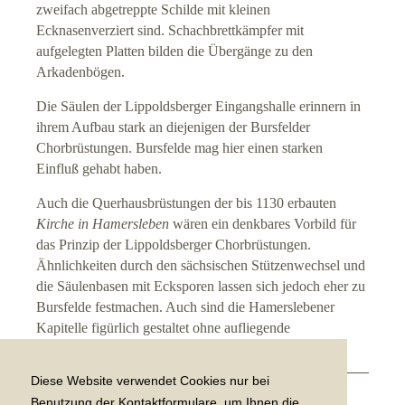
zweifach abgetreppte Schilde mit kleinen
Reisesegen für Gäste
Ecknasenverziert sind. Schachbrettkämpfer mit
aufgelegten Platten bilden die Übergänge zu den
Arkadenbögen.
Impressum
Die Säulen der Lippoldsberger Eingangshalle erinnern in
ihrem Aufbau stark an diejenigen der Bursfelder
Datenschutz
Chorbrüstungen. Bursfelde mag hier einen starken
Einfluß gehabt haben.
Suche
Auch die Querhausbrüstungen der bis 1130 erbauten
Kirche in Hamersleben
wären ein denkbares Vorbild für
Links
das Prinzip der Lippoldsberger Chorbrüstungen.
Ähnlichkeiten durch den sächsischen Stützenwechsel und
die Säulenbasen mit Ecksporen lassen sich jedoch eher zu
Bursfelde festmachen. Auch sind die Hamerslebener
Kapitelle figürlich gestaltet ohne aufliegende
Schachbrettkämpfer.
Diese Website verwendet Cookies nur bei
[
Zurück zur Übersicht
|
weiter
]
Benutzung der Kontaktformulare, um Ihnen die