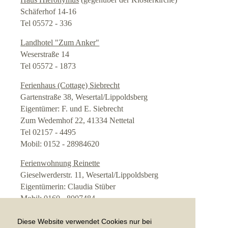
Hörführer
Schäferhof 14-16
Tel 05572 - 336
Führungen
Landhotel "Zum Anker"
Weserstraße 14
Geschichte der Kirche
Tel 05572 - 1873
Ferienhaus (Cottage) Siebrecht
Evangeliar
Gartenstraße 38, Wesertal/Lippoldsberg
Eigentümer: F. und E. Siebrecht
Baugeschichte
Zum Wedemhof 22, 41334 Nettetal
Tel 02157 - 4495
Herberge (extern)
Mobil: 0152 - 28984620
Ferienwohnung Reinette
W
eitere Unterkünfte
Gieselwerderstr. 11, Wesertal/Lippoldsberg
Eigentümerin: Claudia Stüber
Touristisches Umland
Mobil: 0160 - 8007484
Historisches Weserbergland
Diese Website verwendet Cookies nur bei