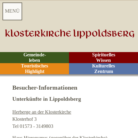
MENÜ
Startseite
Aktuelles
Gemeinde-
Spirituelles
leben
Wissen
Videoarchiv
Touristisches
Kulturelles
Highlight
Zentrum
Kontakt
Besucher-Informationen
Besucher-Informationen
Unterkünfte in Lippoldsberg
Herberge an der Klosterkirche
Besucherzentrum
Klosterhof 3
Tel 01573 - 3149803
Anreise
Haus Hieronymus
(gegenüber der Klosterkirche)