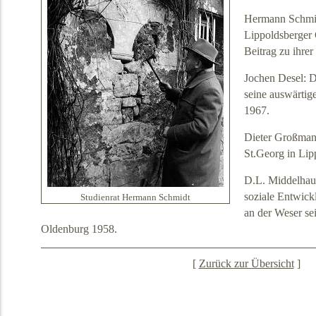
Hermann Schmid
Lippoldsberger
Beitrag zu ihre
Jochen Desel: D
seine auswärtig
1967.
Dieter Großman
St.Georg in Lip
D.L. Middelhauv
soziale Entwick
Studienrat Hermann Schmidt
an der Weser sei
Oldenburg 1958.
[
Zurück zur Übersicht
]