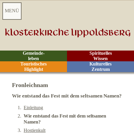
MENÜ
Startseite
Aktuelles
Gemeinde-
Spirituelles
leben
Wissen
Videoarchiv
Touristisches
Kulturelles
Highlight
Zentrum
Kontakt
Fronleichnam
Z
eiten
Wie entstand das Fest mit dem seltsamen Namen?
Einleitung
Räume
Wie entstand das Fest mit dem seltsamen
Namen?
Rituale
Hostienkult