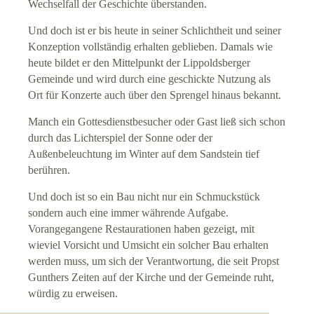
Wechselfall der Geschichte überstanden.
Hörführer
Und doch ist er bis heute in seiner Schlichtheit und seiner
Konzeption vollständig erhalten geblieben. Damals wie
Führungen
heute bildet er den Mittelpunkt der Lippoldsberger
Gemeinde und wird durch eine geschickte Nutzung als
G
eschichte der Kirche
Ort für Konzerte auch über den Sprengel hinaus bekannt.
Manch ein Gottesdienstbesucher oder Gast ließ sich schon
Evangeliar
durch das Lichterspiel der Sonne oder der
Außenbeleuchtung im Winter auf dem Sandstein tief
Baugeschichte
berühren.
Herberge (extern)
Und doch ist so ein Bau nicht nur ein Schmuckstück
sondern auch eine immer währende Aufgabe.
Vorangegangene Restaurationen haben gezeigt, mit
Weitere Unterkünfte
wieviel Vorsicht und Umsicht ein solcher Bau erhalten
werden muss, um sich der Verantwortung, die seit Propst
Touristisches Umland
Gunthers Zeiten auf der Kirche und der Gemeinde ruht,
würdig zu erweisen.
Historisches Weserbergland