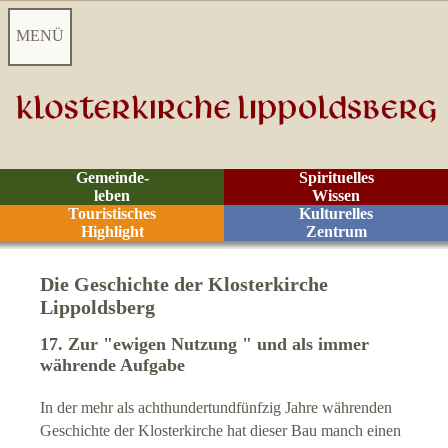
MENÜ
Startseite
Aktuelles
Gemeinde-
Spirituelles
leben
Wissen
Videoarchiv
Touristisches
Kulturelles
Highlight
Zentrum
Kontakt
Die Geschichte der Klosterkirche
Lippoldsberg
Besucher-Informationen
17. Zur "ewigen Nutzung " und als immer
währende Aufgabe
Besucherzentrum
In der mehr als achthundertundfünfzig Jahre währenden
Anreise
Geschichte der Klosterkirche hat dieser Bau manch einen