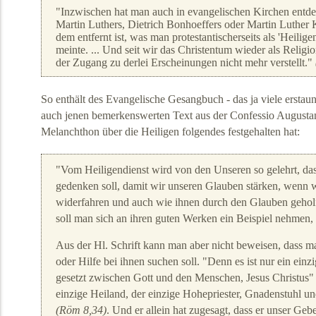
"Inzwischen hat man auch in evangelischen Kirchen entde
Martin Luthers, Dietrich Bonhoeffers oder Martin Luther 
dem entfernt ist, was man protestantischerseits als 'Heilig
meinte. ... Und seit wir das Christentum wieder als Religi
der Zugang zu derlei Erscheinungen nicht mehr verstellt."
So enthält des Evangelische Gesangbuch - das ja viele erstaunl
auch jenen bemerkenswerten Text aus der Confessio Augustan
Melanchthon über die Heiligen folgendes festgehalten hat:
"Vom Heiligendienst wird von den Unseren so gelehrt, da
gedenken soll, damit wir unseren Glauben stärken, wenn 
widerfahren und auch wie ihnen durch den Glauben gehol
soll man sich an ihren guten Werken ein Beispiel nehmen, e
Aus der Hl. Schrift kann man aber nicht beweisen, dass m
oder Hilfe bei ihnen suchen soll. "Denn es ist nur ein einz
gesetzt zwischen Gott und den Menschen, Jesus Christus
einzige Heiland, der einzige Hohepriester, Gnadenstuhl u
(Röm 8,34)
. Und er allein hat zugesagt, dass er unser Gebe