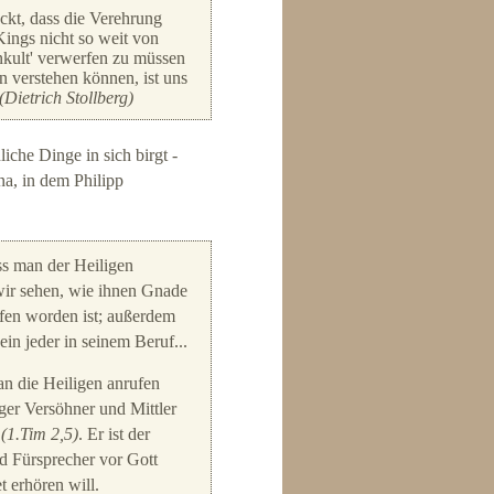
ckt, dass die Verehrung
Kings nicht so weit von
enkult' verwerfen zu müssen
on verstehen können, ist uns
(Dietrich Stollberg)
iche Dinge in sich birgt -
a, in dem Philipp
ss man der Heiligen
wir sehen, wie ihnen Gnade
fen worden ist; außerdem
in jeder in seinem Beruf...
an die Heiligen anrufen
iger Versöhner und Mittler
"
(1.Tim 2,5)
. Er ist der
nd Fürsprecher vor Gott
t erhören will.