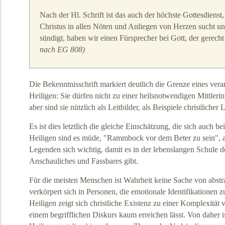
Nach der Hl. Schrift ist das auch der höchste Gottesdienst
Christus in allen Nöten und Anliegen von Herzen sucht u
sündigt, haben wir einen Fürsprecher bei Gott, der gerecht 
nach EG 808)
Die Bekenntnisschrift markiert deutlich die Grenze eines ve
Heiligen: Sie dürfen nicht zu einer heilsnotwendigen Mittler
aber sind sie nützlich als Leitbilder, als Beispiele christliche
Es ist dies letztlich die gleiche Einschätzung, die sich auch b
Heiligen sind es müde, "Rammbock vor dem Beter zu sein", a
Legenden sich wichtig, damit es in der lebenslangen Schule 
Anschauliches und Fassbares gibt.
Für die meisten Menschen ist Wahrheit keine Sache von abst
verkörpert sich in Personen, die emotionale Identifikationen 
Heiligen zeigt sich christliche Existenz zu einer Komplexität ve
einem begrifflichen Diskurs kaum erreichen lässt. Von daher is