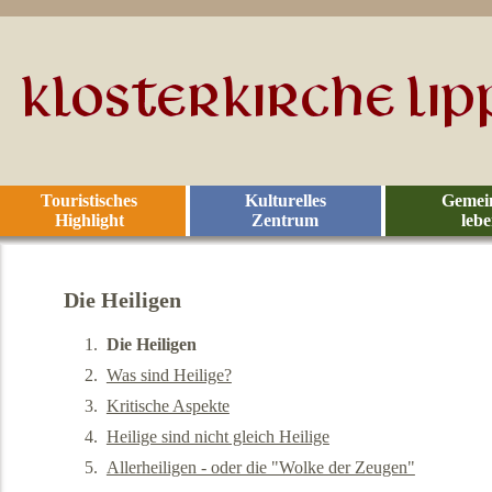
Touristisches
Kulturelles
Gemei
Highlight
Zentrum
leb
Die Heiligen
Die Heiligen
Was sind Heilige?
Kritische Aspekte
Heilige sind nicht gleich Heilige
Allerheiligen - oder die "Wolke der Zeugen"