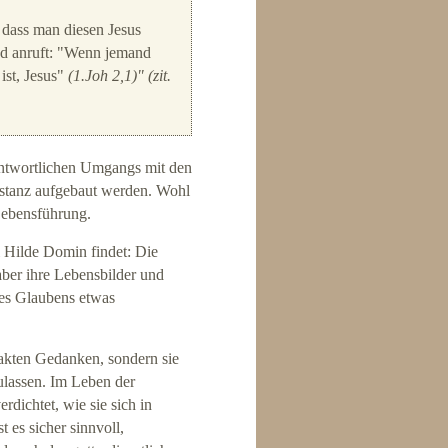
, dass man diesen Jesus
nd anruft: "Wenn jemand
ist, Jesus"
(1.Joh 2,1)" (zit.
rantwortlichen Umgangs mit den
instanz aufgebaut werden. Wohl
r Lebensführung.
ei Hilde Domin findet: Die
ber ihre Lebensbilder und
des Glaubens etwas
rakten Gedanken, sondern sie
zulassen. Im Leben der
rdichtet, wie sie sich in
t es sicher sinnvoll,