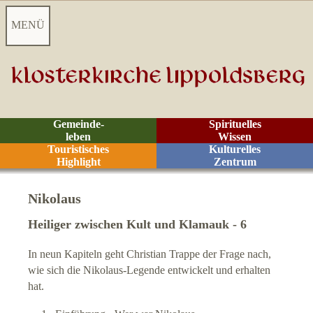
MENÜ
Startseite
Aktuelles
Gemeinde-
Spirituelles
leben
Wissen
Videoarchiv
Touristisches
Kulturelles
Highlight
Zentrum
Kontakt
Nikolaus
Z
eiten
Heiliger zwischen Kult und Klamauk - 6
In neun Kapiteln geht Christian Trappe der Frage nach,
Räume
wie sich die Nikolaus-Legende entwickelt und erhalten
hat.
Rituale