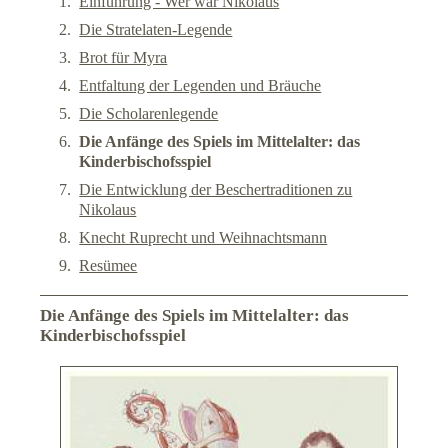
Einführung - Wer war Nikolaus
Die Stratelaten-Legende
Impressum
Brot für Myra
Entfaltung der Legenden und Bräuche
Datenschutz
Die Scholarenlegende
Suche
Die Anfänge des Spiels im Mittelalter: das
Kinderbischofsspiel
Links
Die Entwicklung der Beschertraditionen zu
Nikolaus
Knecht Ruprecht und Weihnachtsmann
Resümee
Die Anfänge des Spiels im Mittelalter: das
Kinderbischofsspiel