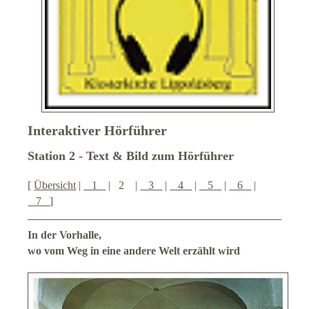
H
örführer
Führungen
Geschichte der Kirche
Evangeliar
Interaktiver Hörführer
Station 2 - Text & Bild zum Hörführer
Baugeschichte
[
Übersicht
|
1
| 2 |
3
|
4
|
5
|
6
|
Herberge (extern)
7
]
Weitere Unterkünfte
In der Vorhalle,
wo vom Weg in eine andere Welt erzählt wird
Touristisches Umland
Historisches Weserbergland